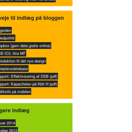
eje til indlæg på bloggen
gsiden
ledpolitik
opbox (gem data gratis online)
B IC3, litra MF
troduktion til det nye design
replansdatabase
pport: Effektivisering af DSB (pdf)
pport: Kapaciteten på Kbh H (pdf)
afikinfo på mobilen
igere indlæg
nuar 2014
tober 2012