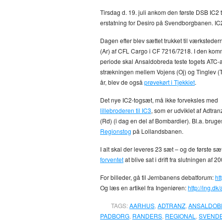
Tirsdag d. 19. juli ankom den første DSB IC2 
erstatning for Desiro på Svendborgbanen. IC
Dagen efter blev sættet trukket til værksteder
(Ar) af CFL Cargo i CF 7216/7218. I den ko
periode skal Ansaldobreda teste togets ATC
strækningen mellem Vojens (Oj) og Tinglev (T
år, blev de også
prøvekørt i Tjekkiet
.
Det nye IC2-togsæt, må ikke forveksles med
lillebroderen til IC3
, som er udviklet af Adtra
(Rd) (i dag en del af Bombardier). Bl.a. bruge
Regionstog
på Lollandsbanen.
I alt skal der leveres 23 sæt – og de første sæ
forventet
at blive sat i drift fra slutningen af 2
For billeder, gå til Jernbanens debatforum:
ht
Og læs en artikel fra Ingeniøren:
http://ing.dk
TAGS:
AARHUS
,
ADTRANZ
,
ANSALDOB
PADBORG
,
RANDERS
,
REGIONAL
,
SVEND