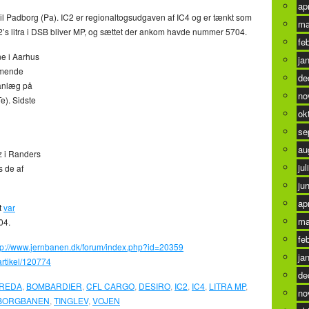
ap
til Padborg (Pa). IC2 er regionaltogsudgaven af IC4 og er tænkt som
ma
2’s litra i DSB bliver MP, og sættet der ankom havde nummer 5704.
fe
ne i Aarhus
ja
mmende
de
-anlæg på
no
e). Sidste
ok
se
au
nz i Randers
jul
s de af
ju
ap
t
var
ma
004.
fe
tp://www.jernbanen.dk/forum/index.php?id=20359
ja
/artikel/120774
de
REDA
,
BOMBARDIER
,
CFL CARGO
,
DESIRO
,
IC2
,
IC4
,
LITRA MP
,
no
BORGBANEN
,
TINGLEV
,
VOJEN