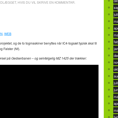
ok
NDLÆGGET, HVIS DU VIL SKRIVE EN KOMMENTAR.
se
jul
esvend
0
ma
ap
RN
,
WEB
ma
fe
ojektet, og de to togmaskiner benyttes når IC4-togsæt typisk skal til
ja
g Falster (Nf).
de
ekørsel på Gedserbanen – og selvfølgelig MZ 1425 der trækker:
no
ok
au
jul
ju
ma
ap
ma
fe