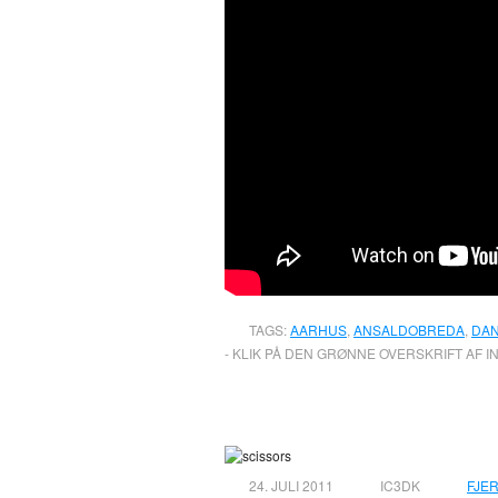
TAGS:
AARHUS
,
ANSALDOBREDA
,
DA
- KLIK PÅ DEN GRØNNE OVERSKRIFT AF I
IC2 – den korte ud
24. JULI 2011
IC3DK
FJE