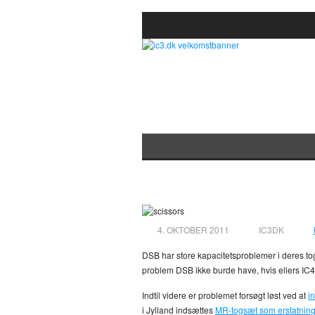
IC3-togsæt fra Isr
4. OKTOBER 2011
IC3DK
DSB har store kapacitetsproblemer i deres tog
problem DSB ikke burde have, hvis ellers IC4-to
Indtil videre er problemet forsøgt løst ved at
i
i Jylland indsættes
MR-togsæt som erstatnin