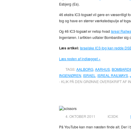
Esbjerg (Es).
46 ekstra IC3-togsæt vil gøre en væsentligt fo
tog og have en størrer værkstedspulje af togs
Og 46 IC3-togsæt er netop hvad
Isreal Railw
Ingeniøren. I artiklen udtaler Bombardier sig
Læs artikel:
Israelske IC3-tog kan redde DSB
Læs resten af indlægget »
TAGS:
AALBORG
,
AARHUS
,
BOMBARDI
INGENIØREN
,
ISRAEL
,
ISREAL RAILWAYS
,
- KLIK PÅ DEN GRØNNE OVERSKRIFT AF I
Ombygning af DSB
4. OKTOBER 2011
IC3DK
På YouTube kan man næsten finde alt. Der i b