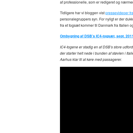
af professionelle, som er redigeret og nærmere
Tidligere har vi bloggen vist
pressevideoer f
personalegruppers syn. For nyligt er der duk
fra et togsæt kommer til Danmark fra Italien 
Ombygning af DSB’s IC4-togsæt, sept. 201
IC4-togene er stadig en af DSB’s store udford
der starter helt nede i bunden af støvlen i It
Aarhus klar til at køre med passagerer.