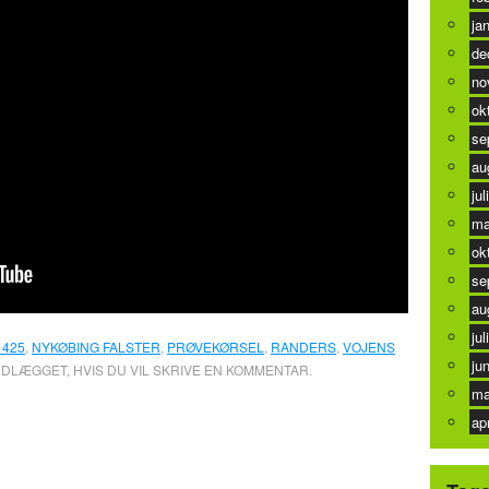
ja
de
no
ok
se
au
jul
ma
ok
se
au
jul
1425
,
NYKØBING FALSTER
,
PRØVEKØRSEL
,
RANDERS
,
VOJENS
ju
NDLÆGGET, HVIS DU VIL SKRIVE EN KOMMENTAR.
ma
ap