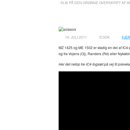
- KLIK PÅ DEN GRØNNE OVERSKRIFT AF I
IC4’erens tro følg
14. JULI 2011
IC3DK
FJE
MZ 1425 og ME 1502 er stadig en del af IC4-pr
og fra Vojens (Oj), Randers (Rd) eller Nykøbin
Her det netop tre IC4-togsæt på vej til prøv