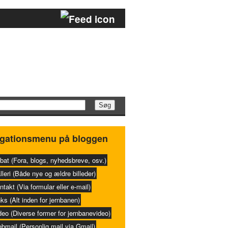
gationsmenu på bloggen
bat (Fora, blogs, nyhedsbreve, osv.)
lleri (Både nye og ældre billeder)
ntakt (Via formular eller e-mail)
nks (Alt inden for jernbanen)
deo (Diverse former for jernbanevideo)
bmail (Personlig mail via Gmail)