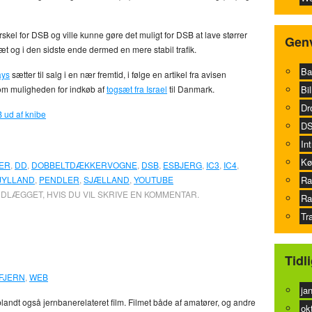
rskel for DSB og ville kunne gøre det muligt for DSB at lave størrer
Genv
æt og i den sidste ende dermed en mere stabil trafik.
Ba
ays
sætter til salg i en nær fremtid, i følge en artikel fra avisen
 om muligheden for indkøb af
togsæt fra Israel
til Danmark.
Bil
Dr
 ud af knibe
DS
In
Kø
ER
,
DD
,
DOBBELTDÆKKERVOGNE
,
DSB
,
ESBJERG
,
IC3
,
IC4
,
JYLLAND
,
PENDLER
,
SJÆLLAND
,
YOUTUBE
Ra
NDLÆGGET, HVIS DU VIL SKRIVE EN KOMMENTAR.
Ra
Tr
’s IC4-togsæt
0
Tidl
FJERN
,
WEB
ja
landt også jernbanerelateret film. Filmet både af amatører, og andre
ok