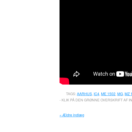
TAGS:
AARHUS
,
IC4
,
ME 1502
,
MG
,
MZ 
- KLIK PÅ DEN GRØNNE OVERSKRIFT AF I
« Ældre indlæg