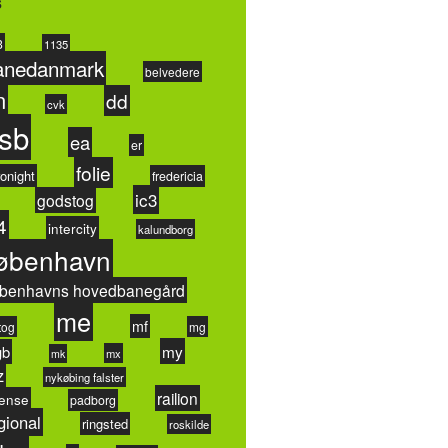
s
3
1135
anedanmark
belvedere
n
dd
cvk
sb
ea
er
folie
onight
fredericia
ic3
godstog
4
intercity
kalundborg
øbenhavn
benhavns hovedbanegård
me
mf
tog
mg
my
gb
mx
mk
z
nykøbing falster
railion
ense
padborg
gional
ringsted
roskilde