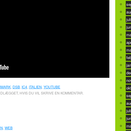
se
au
jul
ju
ma
ap
ma
fe
ja
de
no
NMARK
,
DSB
,
IC4
,
ITALIEN
,
YOUTUBE
ok
NDLÆGGET, HVIS DU VIL SKRIVE EN KOMMENTAR.
se
au
gave af IC4
0
jul
ju
ma
RN
,
WEB