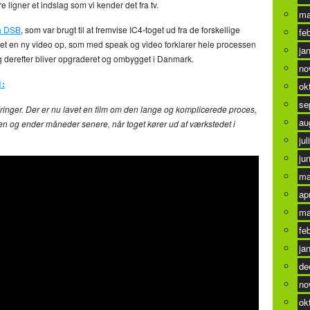
 ligner et indslag som vi kender det fra tv.
ma
ra DSB
, som var brugt til at fremvise IC4-toget ud fra de forskellige
fe
ket en ny video op, som med speak og video forklarer hele processen
ja
og derefter bliver opgraderet og ombygget i Danmark.
no
1:
ok
se
ringer. Der er nu lavet en film om den lange og komplicerede proces,
au
alien og ender måneder senere, når toget kører ud af værkstedet i
jul
ju
ma
ap
ma
fe
ja
de
no
ok