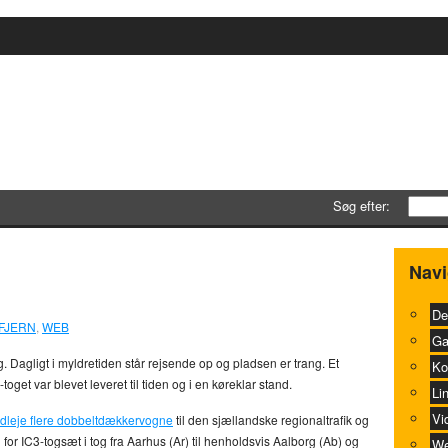
Søg efter:
ael kan redde DSB
0
Navi
De
FJERN
,
WEB
Ga
. Dagligt i myldretiden står rejsende op og pladsen er trang. Et
Ko
get var blevet leveret til tiden og i en køreklar stand.
Li
Vi
ndleje flere dobbeltdækkervogne
til den sjællandske regionaltrafik og
g
for IC3-togsæt i tog fra Aarhus (Ar) til henholdsvis Aalborg (Ab) og
We