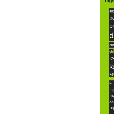
Tag
48
b
b
d
eur
gb
ic
k
kø
lyn
m
m
od
re