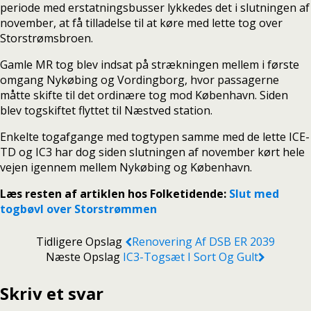
periode med erstatningsbusser lykkedes det i slutningen af
november, at få tilladelse til at køre med lette tog over
Storstrømsbroen.
Gamle MR tog blev indsat på strækningen mellem i første
omgang Nykøbing og Vordingborg, hvor passagerne
måtte skifte til det ordinære tog mod København. Siden
blev togskiftet flyttet til Næstved station.
Enkelte togafgange med togtypen samme med de lette ICE-
TD og IC3 har dog siden slutningen af november kørt hele
vejen igennem mellem Nykøbing og København.
Læs resten af artiklen hos Folketidende:
Slut med
togbøvl over Storstrømmen
Tidligere Opslag
Renovering Af DSB ER 2039
Næste Opslag
IC3-Togsæt I Sort Og Gult
Skriv et svar