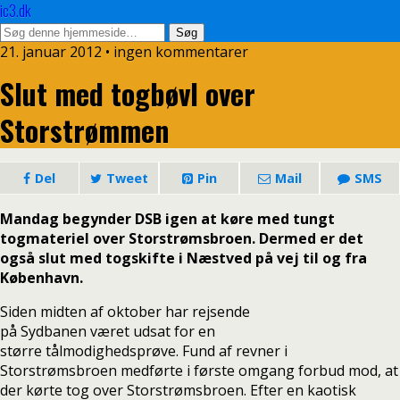
ic3.dk
21. januar 2012 • ingen kommentarer
Slut med togbøvl over
Storstrømmen
Del
Tweet
Pin
Mail
SMS
Mandag begynder DSB igen at køre med tungt
togmateriel over Storstrømsbroen. Dermed er det
også slut med togskifte i Næstved på vej til og fra
København.
Siden midten af oktober har rejsende
på Sydbanen været udsat for en
større tålmodighedsprøve. Fund af revner i
Storstrømsbroen medførte i første omgang forbud mod, at
der kørte tog over Storstrømsbroen. Efter en kaotisk