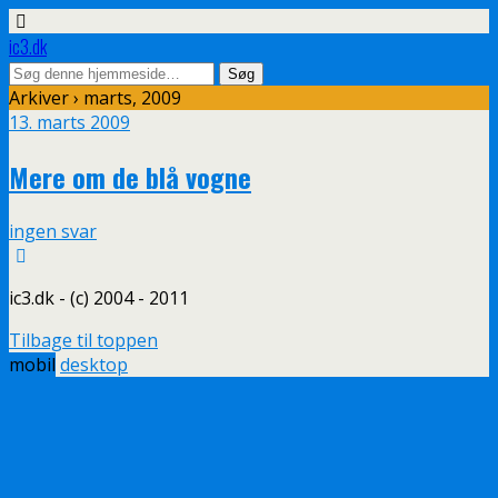
ic3.dk
Arkiver › marts, 2009
13. marts 2009
Mere om de blå vogne
ingen svar
ic3.dk - (c) 2004 - 2011
Tilbage til toppen
mobil
desktop