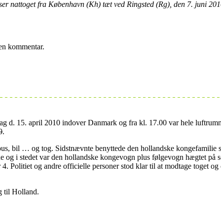
viser nattoget fra København (Kh) tæt ved Ringsted (Rg), den 7. juni 2
e en kommentar.
ag d. 15. april 2010 indover Danmark og fra kl. 17.00 var hele luftru
0
.
bus, bil … og tog. Sidstnævnte benyttede den hollandske kongefamilie 
 og i stedet var den hollandske kongevogn plus følgevogn hægtet på so
. Politiet og andre officielle personer stod klar til at modtage toget og
 til Holland.