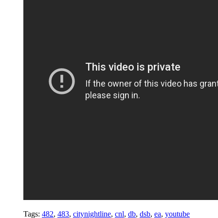
Tags:
482
,
483
,
citynightline
,
cnl
,
db
,
dsb
,
ea
,
youtube