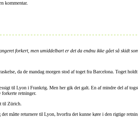
e en kommentar.
ngeret forkert, men umiddelbart er det da endnu ikke gået så skidt som
rraskelse, da de mandag morgen stod af toget fra Barcelona. Toget holdt
igt til Lyon i Frankrig. Men her gik det galt. En af mindre del af togst
 forkerte retninger.
 til Zürich.
g det måtte returnere til Lyon, hvorfra det kunne køre i den rigtige retn