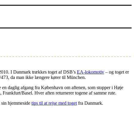
a 2010. I Danmark trækkes toget af DSB’s
EA-lokomotiv
– og toget er
2/473, da man ikke længere kører til München.
e en daglig afgang fra København om aftenen, som stopper i Høje
 Frankfurt/Basel. Hver aften returnerer togene af samme rute.
 sin hjemmeside
tips til at rejse med toget
fra Danmark.