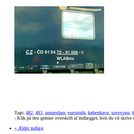
Tags:
482
,
483
,
amsterdam
,
euronight
,
københavn
,
sovevogn
,
t
- Klik på den grønne overskrift af indlægget, hvis du vil skriv
« Ældre indlæg