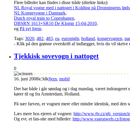
Flere billeder kan findes i disse tråde (direkte links):
NL Royal vogne med i nattoget i Kolding på Dronningens føds
NL Kongevogne i Danmark
,
Dutch royal train to Copenhagen
,
DBSRN 1613+SR10 De Klomp 15-04-2010
,
og
På vej hjem
.
Tags:
3020
,
482
,
483
,
ea
,
euronight
,
holland
,
kongevognen
,
pa
- Klik på den grønne overskrift af indlægget, hvis du vil skriv
Tjekkisk sovevogn i nattoget
0
16. juni 2008
ic3dk
fjern
,
mobil
Der har både i går søndag og i dag mandag, været indrangeret
kører til og fra Amsterdam, Holland.
På nær farven, er vognen mere eller mindre identisk, med den 
Læs mere hos ejeren af vognen:
http://www.jlv.cz/gb_version/
Og evt. et fan-site med billeder:
http://www.vagonweb.cz/fot