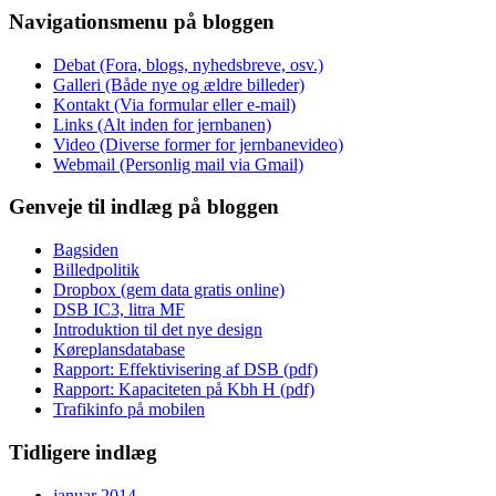
Navigationsmenu på bloggen
Debat (Fora, blogs, nyhedsbreve, osv.)
Galleri (Både nye og ældre billeder)
Kontakt (Via formular eller e-mail)
Links (Alt inden for jernbanen)
Video (Diverse former for jernbanevideo)
Webmail (Personlig mail via Gmail)
Genveje til indlæg på bloggen
Bagsiden
Billedpolitik
Dropbox (gem data gratis online)
DSB IC3, litra MF
Introduktion til det nye design
Køreplansdatabase
Rapport: Effektivisering af DSB (pdf)
Rapport: Kapaciteten på Kbh H (pdf)
Trafikinfo på mobilen
Tidligere indlæg
januar 2014