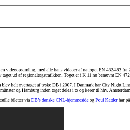
t en videoopsamling, med alle hans videoer af nattoget EN 482/483 fr
v taget ud af regionaltogstrafikken. Toget er i K 11 nu benævnt EN 47
 blev helt overtaget af tyske DB i 2007. I Danmark har City Night Lin
ünster og Hamburg inden toget deles i to og kører til hhv. Amsterdam,
tille biletter via
DB’s danske CNL-hjemmeside
og
Poul Kattler
har på