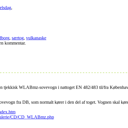
elsdag
,
dborg
,
særtog
,
vulkanaske
e en kommentar.
 en tjekkisk WLABmz-sovevogn i nattoget EN 482/483 til/fra Københav
sovevogn fra DB, som normalt kører i den del af toget. Vognen skal kø
index.htm
ogalerie/CD/CD_WLABmz.php