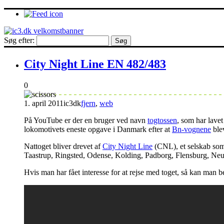
Søg efter:
City Night Line EN 482/483
0
1. april 2011
ic3dk
fjern
,
web
På YouTube er der en bruger ved navn
togtossen
, som har lave
lokomotivets eneste opgave i Danmark efter at
Bn-vognene
ble
Nattoget bliver drevet af
City Night Line
(CNL), et selskab som
Taastrup, Ringsted, Odense, Kolding, Padborg, Flensburg, Neum
Hvis man har fået interesse for at rejse med toget, så kan man bes