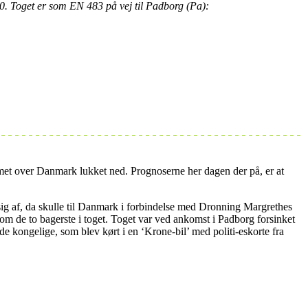
010. Toget er som EN 483 på vej til Padborg (Pa):
mmet over Danmark lukket ned. Prognoserne her dagen der på, er at
sig af, da skulle til Danmark i forbindelse med Dronning Margrethes
m de to bagerste i toget. Toget var ved ankomst i Padborg forsinket
 de kongelige, som blev kørt i en ‘Krone-bil’ med politi-eskorte fra