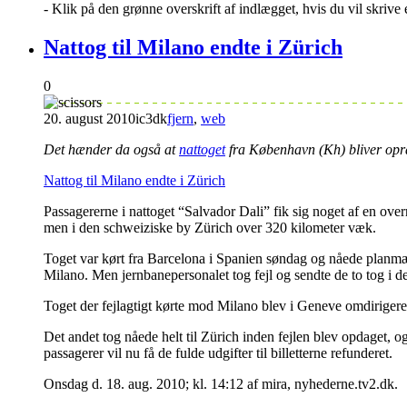
- Klik på den grønne overskrift af indlægget, hvis du vil skriv
Nattog til Milano endte i Zürich
0
20. august 2010
ic3dk
fjern
,
web
Det hænder da også at
nattoget
fra København (Kh) bliver opra
Nattog til Milano endte i Zürich
Passagererne i nattoget “Salvador Dali” fik sig noget af en ove
men i den schweiziske by Zürich over 320 kilometer væk.
Toget var kørt fra Barcelona i Spanien søndag og nåede planmæss
Milano. Men jernbanepersonalet tog fejl og sendte de to tog i de
Toget der fejlagtigt kørte mod Milano blev i Geneve omdirigeret
Det andet tog nåede helt til Zürich inden fejlen blev opdaget, o
passagerer vil nu få de fulde udgifter til billetterne refunderet.
Onsdag d. 18. aug. 2010; kl. 14:12 af mira, nyhederne.tv2.dk.