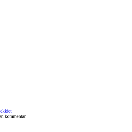
jekkiet
e en kommentar.