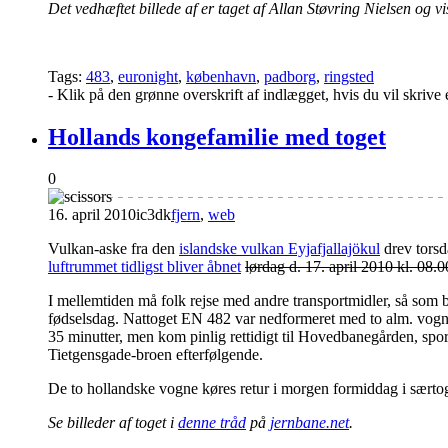
Det vedhæftet billede af er taget af Allan Støvring Nielsen og 
Tags:
483
,
euronight
,
københavn
,
padborg
,
ringsted
- Klik på den grønne overskrift af indlægget, hvis du vil skriv
Hollands kongefamilie med toget
0
16. april 2010
ic3dk
fjern
,
web
Vulkan-aske fra den
islandske vulkan Eyjafjallajökul
drev torsd
luftrummet tidligst bliver åbnet
lørdag d. 17. april 2010 kl. 08.0
I mellemtiden må folk rejse med andre transportmidler, så som 
fødselsdag. Nattoget EN 482 var nedformeret med to alm. vogne
35 minutter, men kom pinlig rettidigt til Hovedbanegården, spor 4
Tietgensgade-broen efterfølgende.
De to hollandske vogne køres retur i morgen formiddag i særtog
Se billeder af toget i
denne tråd
på
jernbane.net
.