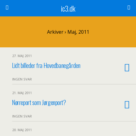
ic3.dk
Arkiver › Maj, 2011
27. MAJ 2011
Lidt billeder fra Hovedbanegården
INGEN SVAR
21. MAJ 2011
Nørreport som Jørgenport?
INGEN SVAR
20. MAJ 2011