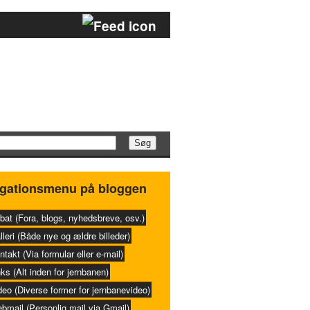
gationsmenu på bloggen
bat (Fora, blogs, nyhedsbreve, osv.)
lleri (Både nye og ældre billeder)
ntakt (Via formular eller e-mail)
nks (Alt inden for jernbanen)
deo (Diverse former for jernbanevideo)
bmail (Personlig mail via Gmail)