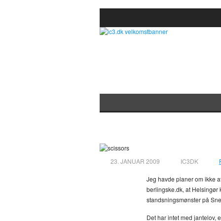
Primero o segund
23. JANUAR 2009
IC3DK
Jeg havde planer om ikke at
berlingske.dk, at Helsingør 
standsningsmønster på Snekk
Det har intet med jantelov, e