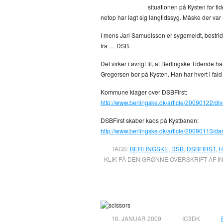
situationen på Kysten for tid
netop har lagt sig langtidssyg. Måske der v
I mens Jarl Samuelsson er sygemeldt, bestrid
fra … DSB.
Det virker i øvrigt til, at Berlingske Tidende 
Gregersen bor på Kysten. Han har hvert i fald
Kommune klager over DSBFirst:
http://www.berlingske.dk/article/20090122/d
DSBFirst skaber kaos på Kystbanen:
http://www.berlingske.dk/article/20090113/
TAGS:
BERLINGSKE
,
DSB
,
DSBFIRST
,
H
- KLIK PÅ DEN GRØNNE OVERSKRIFT AF I
Signal annulleret
16. JANUAR 2009
IC3DK