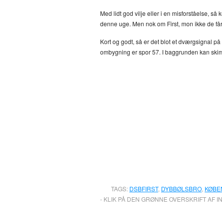
Med lidt god vilje eller i en misforståelse, s
denne uge. Men nok om First, mon ikke de får 
Kort og godt, så er det blot et dværgsignal 
ombygning er spor 57. I baggrunden kan skim
TAGS:
DSBFIRST
,
DYBBØLSBRO
,
KØBE
- KLIK PÅ DEN GRØNNE OVERSKRIFT AF I