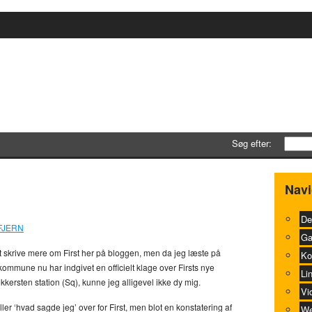
Søg efter:
o?
0
Navi
De
FJERN
Ga
 skrive mere om First her på bloggen, men da jeg læste på
Ko
kommune nu har indgivet en officielt klage over Firsts nye
Li
ersten station (Sq), kunne jeg alligevel ikke dy mig.
Vi
ller ‘hvad sagde jeg’ over for First, men blot en konstatering af
We