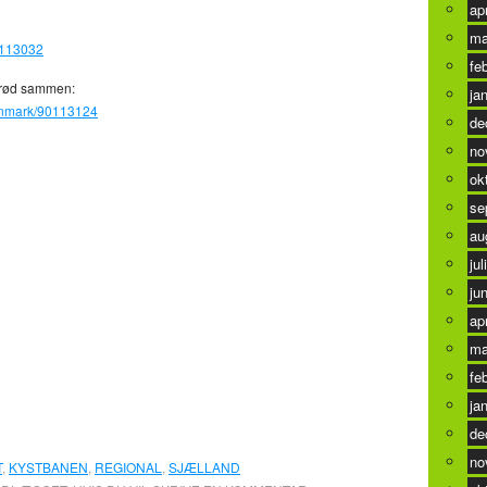
ap
ma
0113032
fe
brød sammen:
ja
danmark/90113124
de
no
ok
se
au
jul
ju
ap
ma
fe
ja
de
no
T
,
KYSTBANEN
,
REGIONAL
,
SJÆLLAND