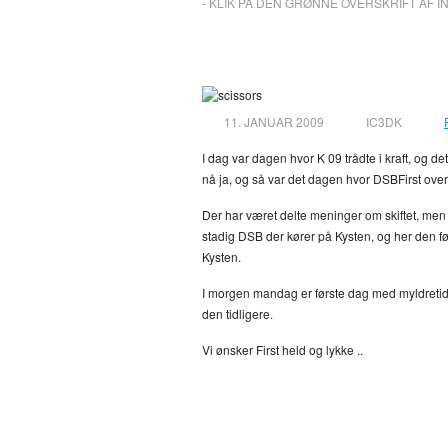
- KLIK PÅ DEN GRØNNE OVERSKRIFT AF I
DSBFirst på skinn
11. JANUAR 2009
IC3DK
I dag var dagen hvor K 09 trådte i kraft, og de
nå ja, og så var det dagen hvor DSBFirst over
Der har været delte meninger om skiftet, men de
stadig DSB der kører på Kysten, og her den fø
Kysten.
I morgen mandag er første dag med myldretid,
den tidligere.
Vi ønsker First held og lykke ..