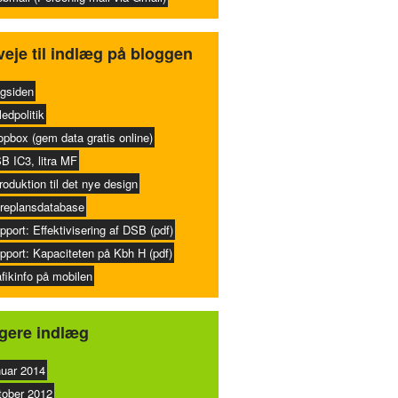
eje til indlæg på bloggen
gsiden
ledpolitik
opbox (gem data gratis online)
B IC3, litra MF
troduktion til det nye design
replansdatabase
pport: Effektivisering af DSB (pdf)
pport: Kapaciteten på Kbh H (pdf)
afikinfo på mobilen
igere indlæg
nuar 2014
tober 2012