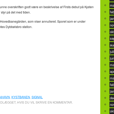
ma
å kunne overskriften godt være en beskrivelse af Firsts debut på Kysten
fe
styr på det med tiden.
ja
på Hovedbanegården, som viser annulleret. Sporet som er under
no
tes Dybbølsbro station.
ok
se
au
jul
ju
ma
ap
ma
fe
ja
NHAVN
,
KYSTBANEN
,
SIGNAL
de
NDLÆGGET, HVIS DU VIL SKRIVE EN KOMMENTAR.
no
ok