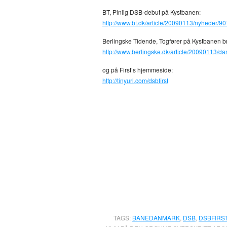
BT, Pinlig DSB-debut på Kystbanen:
http://www.bt.dk/article/20090113/nyheder/9
Berlingske Tidende, Togfører på Kystbanen 
http://www.berlingske.dk/article/20090113/
og på First’s hjemmeside:
http://tinyurl.com/dsbfirst
TAGS:
BANEDANMARK
,
DSB
,
DSBFIRS