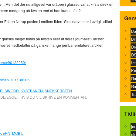
en. Men det der nu alligevel var dråben i glasset, var at Firsts direktør
ar mere modgang på Kysten end at han kunne tåle?
Genv
er Esben Norup posten i mellem tiden. Sidstnævnte er i øvrigt udlånt
Ba
har ganske meget fokus på Kysten eller at deres journalist Carsten
Bil
 været medforfatter på ganske mange jernbanerelateret artikler.
Dr
DS
iverse/90122050/
In
Kø
Ra
danmark/701130105/
Ra
ELSINGØR
,
KYSTBANEN
,
SNEKKERSTEN
Tr
NDLÆGGET, HVIS DU VIL SKRIVE EN KOMMENTAR.
Tidl
0
ja
FJERN
,
MOBIL
ok