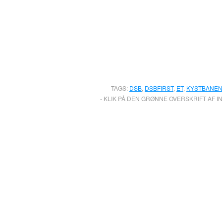
TAGS:
DSB
,
DSBFIRST
,
ET
,
KYSTBANE
- KLIK PÅ DEN GRØNNE OVERSKRIFT AF I