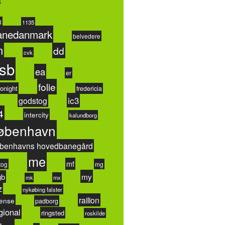
s
3
1135
anedanmark
belvedere
n
dd
cvk
sb
ea
er
folie
onight
fredericia
ic3
godstog
4
intercity
kalundborg
øbenhavn
benhavns hovedbanegård
me
mf
tog
mg
my
gb
mx
mk
z
nykøbing falster
railion
ense
padborg
gional
ringsted
roskilde