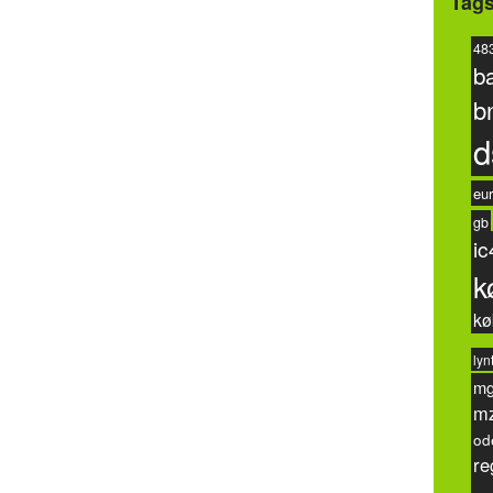
Tag
48
b
b
d
eur
gb
ic
k
kø
lyn
m
m
od
re