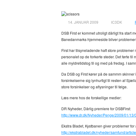
First er nu Last?
0
14. JANUAR 2009
IC3DK
DSB First er kommet utroligt dårligt fra start
Banedanmarks hjemmeside bliver problemer 
First har tilsyneladende haft store problem
personalet op de forkerte steder. Det førte t
alle myldretidstog til og med på fredag. I sa
Da DSB og First kører på de sammm skinner
forsinkelserne sig lynhurtigt til resten af Sjæ
store forsinkelser og aflysninger til følge.
Læs mere hos de forskellige medier:
DR Nyheder, Dårlig premiere for DSBFirst:
http://www.dr.dk/Nyheder/Penge/2009/01/13
Ekstra Bladet, Kystbanen giver problemer for a
http://ekstrabladet.dk/nyheder/samfund/artic