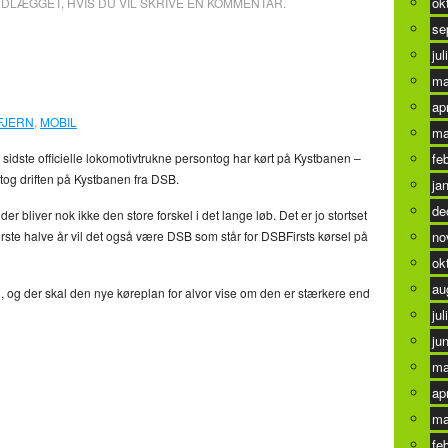
ok
NDLÆGGET, HVIS DU VIL SKRIVE EN KOMMENTAR.
se
erne
0
jul
ma
ap
FJERN
,
MOBIL
ma
t sidste officielle lokomotivtrukne persontog har kørt på Kystbanen –
fe
tog driften på Kystbanen fra DSB.
ja
de
r bliver nok ikke den store forskel i det lange løb. Det er jo stortset
rste halve år vil det også være DSB som står for DSBFirsts kørsel på
no
ok
au
 og der skal den nye køreplan for alvor vise om den er stærkere end
jul
ju
ma
ap
ma
fe