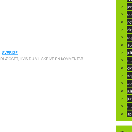
ja
de
no
ok
se
au
N
,
SVERIGE
jul
NDLÆGGET, HVIS DU VIL SKRIVE EN KOMMENTAR.
ma
ok
se
au
jul
ju
ma
ap