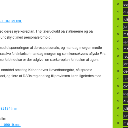
se
au
jul
FJERN
,
MOBIL
ju
 med deres nye køreplan. I højtalerudkald på stationerne og på
ma
undskyldt med personaleforhold.
ap
er med disponeringen af deres personale, og mandag morgen mødte
ma
il massive forsinkelser mandag morgen og som konsekvens aflyste First
fe
mme forbindelse er der udgivet en særkøreplan for resten af ugen.
ja
 i området omkring Københavns Hovedbanegård, så spredte
de
lland, og flere af DSBs regionaltog til provinsen kørte ligeledes med
no
ok
se
au
jul
/082134.htm
ju
lle:
ma
le1109019.ece