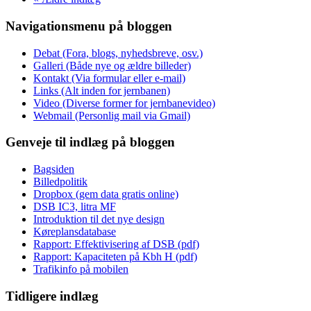
Navigationsmenu på bloggen
Debat (Fora, blogs, nyhedsbreve, osv.)
Galleri (Både nye og ældre billeder)
Kontakt (Via formular eller e-mail)
Links (Alt inden for jernbanen)
Video (Diverse former for jernbanevideo)
Webmail (Personlig mail via Gmail)
Genveje til indlæg på bloggen
Bagsiden
Billedpolitik
Dropbox (gem data gratis online)
DSB IC3, litra MF
Introduktion til det nye design
Køreplansdatabase
Rapport: Effektivisering af DSB (pdf)
Rapport: Kapaciteten på Kbh H (pdf)
Trafikinfo på mobilen
Tidligere indlæg