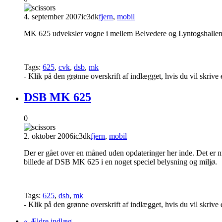
4. september 2007
ic3dk
fjern
,
mobil
MK 625 udveksler vogne i mellem Belvedere og Lyntogshallen. B
Tags:
625
,
cvk
,
dsb
,
mk
- Klik på den grønne overskrift af indlægget, hvis du vil skriv
DSB MK 625
0
2. oktober 2006
ic3dk
fjern
,
mobil
Der er gået over en måned uden opdateringer her inde. Det er nu 
billede af DSB MK 625 i en noget speciel belysning og miljø.
Tags:
625
,
dsb
,
mk
- Klik på den grønne overskrift af indlægget, hvis du vil skriv
« Ældre indlæg