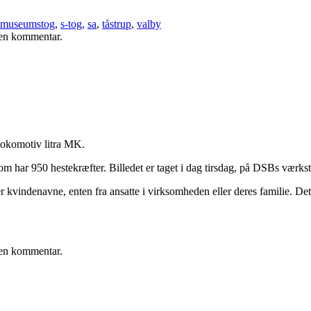
museumstog
,
s-tog
,
sa
,
tåstrup
,
valby
e en kommentar.
rlokomotiv litra MK.
som har 950 hestekræfter. Billedet er taget i dag tirsdag, på DSBs vær
r kvindenavne, enten fra ansatte i virksomheden eller deres familie. De
e en kommentar.