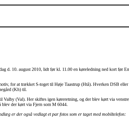
dag d. 10. august 2010, lidt før kl. 11.00 en køreledning ned kort før 
otiv, for at trækket S-toget til Høje Taastrup (Htå). Hverken DSB ell
gård (Kh) til.
til Valby (Val). Her skiftes igen køreretning, og der blev kørt via venst
å blev der kørt via Fjern som M 6044.
 indlæg er der også vedlagt et par fotos som er taget med mobiltelefon: