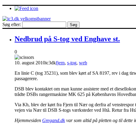
Søg efter:
Nedbrud på S-tog ved Enghave st.
0
10. august 2010
ic3dk
fjern
,
s-tog
,
web
En linie C (tog 35231), som blev kørt af SA 8197, rev i dag tirs
passagerere.
DSB blev kontaktet om man kunne assistere med et diesellokom
trådte DSBs rangermaskine MK 625 på Københavns Hovedbane
Via Kh, blev der kørt fra Fjern til Nær og derfra af venstrespor 
vejen via Nær til DSB S-togs værksteder ved Htå. Retur fra Ht
Hjemmesiden
Gregand.dk
var som altid på pletten og til dette