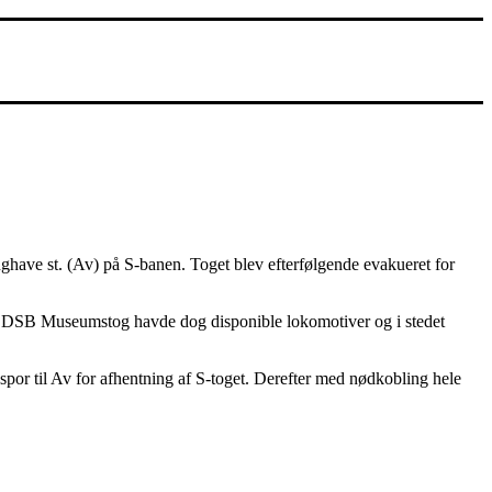
Enghave st. (Av) på S-banen. Toget blev efterfølgende evakueret for
er DSB Museumstog havde dog disponible lokomotiver og i stedet
respor til Av for afhentning af S-toget. Derefter med nødkobling hele