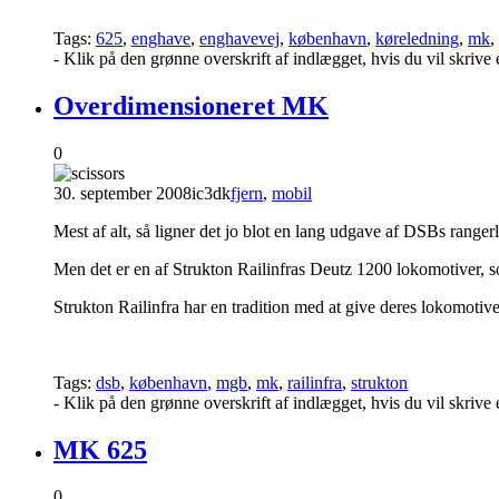
Tags:
625
,
enghave
,
enghavevej
,
københavn
,
køreledning
,
mk
,
- Klik på den grønne overskrift af indlægget, hvis du vil skriv
Overdimensioneret MK
0
30. september 2008
ic3dk
fjern
,
mobil
Mest af alt, så ligner det jo blot en lang udgave af DSBs range
Men det er en af Strukton Railinfras Deutz 1200 lokomotiver, 
Strukton Railinfra har en tradition med at give deres lokomotive
Tags:
dsb
,
københavn
,
mgb
,
mk
,
railinfra
,
strukton
- Klik på den grønne overskrift af indlægget, hvis du vil skriv
MK 625
0