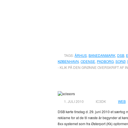
TAGS:
ÅRHUS
,
BANEDANMARK
,
DSB
,
E
KØBENHAVN
,
ODENSE
,
PADBORG
,
SORØ
,
- KLIK PÅ DEN GRØNNE OVERSKRIFT AF I
DSBs Intercitytog 
1. JULI 2010
IC3DK
WEB
DSB kørte tirsdag d. 29. juni 2010 et særtog m
reklame for at de til næste år begynder at kø
8xx-systemet som fra Østerport (Kk) opformere