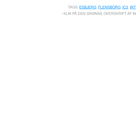
TAGS:
ESBJERG
,
FLENSBORG
,
IC3
,
IN
- KLIK PÅ DEN GRØNNE OVERSKRIFT AF I