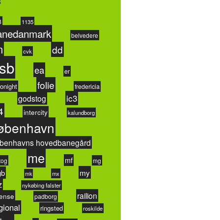
s
3
1135
anedanmark
belvedere
n
dd
cvk
sb
ea
er
folie
onight
fredericia
ic3
godstog
4
intercity
kalundborg
øbenhavn
benhavns hovedbanegård
me
mf
tog
mg
my
gb
mx
mk
z
nykøbing falster
railion
ense
padborg
gional
ringsted
roskilde