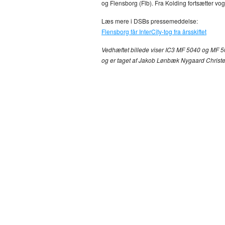
og Flensborg (Flb). Fra Kolding fortsætter vo
Læs mere i DSBs pressemeddelse:
Flensborg får InterCity-tog fra årsskiftet
Vedhæftet billede viser IC3 MF 5040 og MF 5069
og er taget af Jakob Lønbæk Nygaard Christens