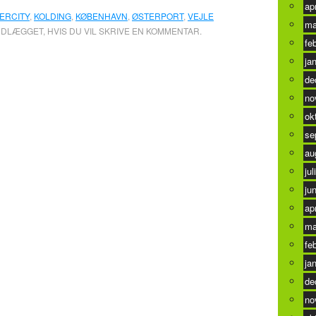
ap
TERCITY
,
KOLDING
,
KØBENHAVN
,
ØSTERPORT
,
VEJLE
ma
NDLÆGGET, HVIS DU VIL SKRIVE EN KOMMENTAR.
fe
ja
de
no
ok
se
au
jul
ju
ap
ma
fe
ja
de
no