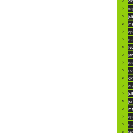
ok
se
jul
ma
ap
ma
fe
ja
de
no
ok
au
jul
ju
ma
ap
ma
fe