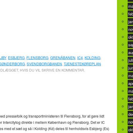
ma
fe
ja
no
ok
se
au
JBY
,
ESBJERG
,
FLENSBORG
,
GRENÅBANEN
,
IC4
,
KOLDING
,
jul
SØNDERBORG
,
SVENDBORGBANEN
,
TJENESTEKØREPLAN
ju
NDLÆGGET, HVIS DU VIL SKRIVE EN KOMMENTAR.
ma
ap
til Flensborg fra næste år
0
ma
fe
ja
de
ed pressefolk og transportministeren til Flensborg, for at gøre lidt
no
rer Intercitytog direkte i mellem København og Flensborg. Det er IC
s med et sæt og så i Kolding (Kd) deles til henholdsvis Esbjerg (Es)
ok