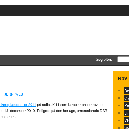
Søg efter:
1 (K11)
0
Navi
De
FJERN
,
WEB
Ga
ekøreplanerne for 2011
på nettet. K 11 som køreplanen benævnes
Ko
ag d. 13. december 2010. Tidligere på den her uge, præsenterede DSB
Li
replanen.
Vi
We