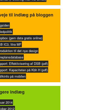
eje til indlæg på bloggen
gsiden
ledpolitik
opbox (gem data gratis online)
B IC3, litra MF
troduktion til det nye design
replansdatabase
pport: Effektivisering af DSB (pdf)
pport: Kapaciteten på Kbh H (pdf)
afikinfo på mobilen
igere indlæg
nuar 2014
tober 2012