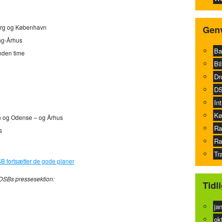
jerg og København
Genv
ing-Århus
Ba
nden time
Bil
Dr
DS
In
Kø
n og Odense – og Århus
Ra
s
Ra
Tr
B fortsætter de gode planer
ra DSBs pressesektion:
Tidl
ja
ok