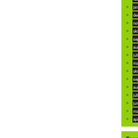
ja
de
no
ok
se
au
jul
ma
ok
se
au
jul
ju
ma
ap