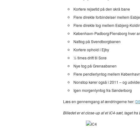
Kortere rejsetid på den skrå bane
Flere direkte forbindelser mellem Esb
Flere direkte tog mellem Esbjerg-Kold
København-Padborg/Flensborg hver a
Nattog på Svendborgbanen
Kortere ophold i Ejby
½ times drift til Sorø
Nye tog på Grenaabanen
Flere pendlerlyntog mellem Københav
Nonstop kører også i 2011 – og udvide
Igen morgenlyntog fra Sønderborg
Læs en gennemgang af ændringerne her:
DS
Billedet er et close-up af et IC4-sæt, taget f