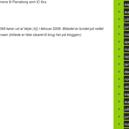
gnene til Flensborg som IC 6xx.
se
au
jul
ju
 kører ud af Vejle (Vj) i februar 2006. Billedet er fundet på nettet
ma
en (billede er ikke clearet til brug her på bloggen):
ap
ma
fe
ja
de
no
ok
se
au
jul
ju
ma