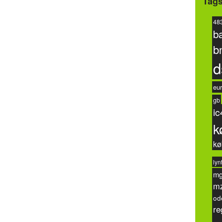
Tag
48
b
b
d
eur
gb
ic
k
kø
lyn
m
m
od
re