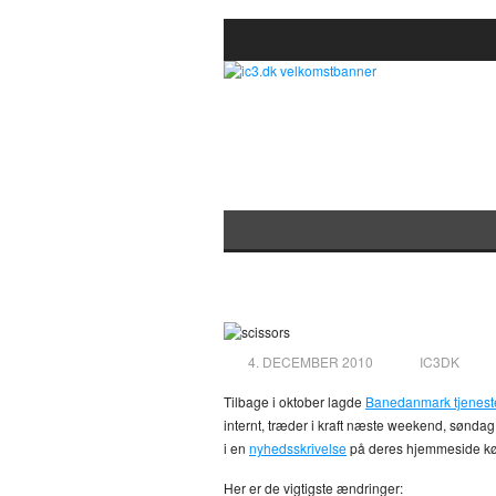
Køreplanen for 201
4. DECEMBER 2010
IC3DK
Tilbage i oktober lagde
Banedanmark tjenest
internt, træder i kraft næste weekend, sønd
i en
nyhedsskrivelse
på deres hjemmeside kø
Her er de vigtigste ændringer: