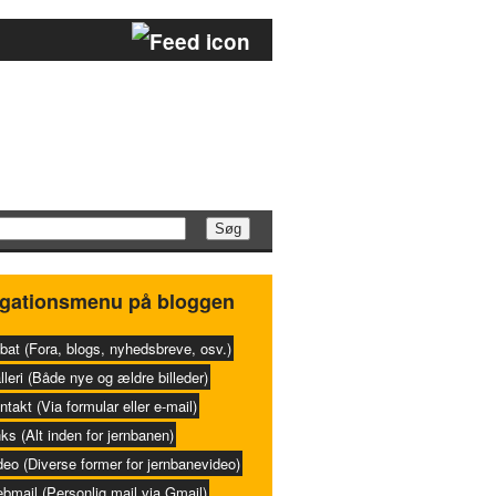
gationsmenu på bloggen
bat (Fora, blogs, nyhedsbreve, osv.)
lleri (Både nye og ældre billeder)
ntakt (Via formular eller e-mail)
nks (Alt inden for jernbanen)
deo (Diverse former for jernbanevideo)
bmail (Personlig mail via Gmail)