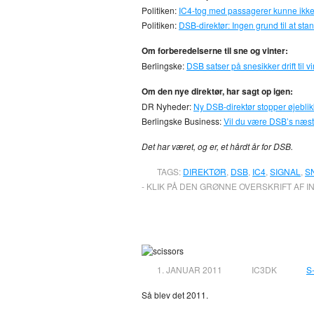
Politiken:
IC4-tog med passagerer kunne ikke 
Politiken:
DSB-direktør: Ingen grund til at st
Om forberedelserne til sne og vinter:
Berlingske:
DSB satser på snesikker drift til vi
Om den nye direktør, har sagt op igen:
DR Nyheder:
Ny DSB-direktør stopper øjeblik
Berlingske Business:
Vil du være DSB’s næst
Det har været, og er, et hårdt år for DSB.
TAGS:
DIREKTØR
,
DSB
,
IC4
,
SIGNAL
,
S
- KLIK PÅ DEN GRØNNE OVERSKRIFT AF I
2011 – Godt nytår!
1. JANUAR 2011
IC3DK
S
Så blev det 2011.