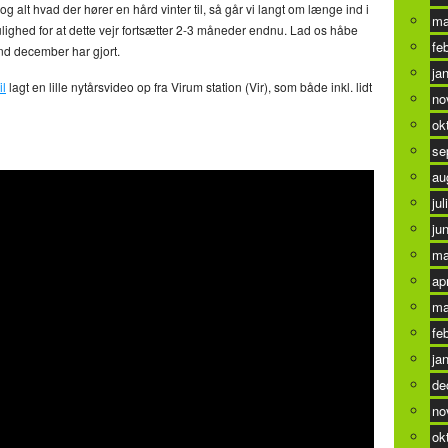
g alt hvad der hører en hård vinter til, så går vi langt om længe ind i
ma
lighed for at dette vejr fortsætter 2-3 måneder endnu. Lad os håbe
fe
end december har gjort.
ja
il
lagt en lille nytårsvideo op fra Virum station (Vir), som både inkl. lidt
no
ok
se
au
jul
ju
ma
ap
ma
fe
ja
de
no
ok