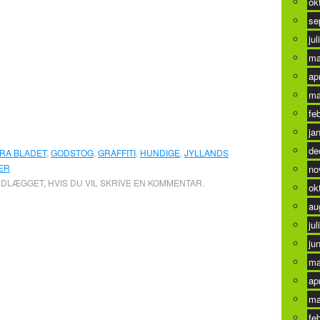
ok
se
jul
ma
ap
ma
fe
ja
de
RA BLADET
,
GODSTOG
,
GRAFFITI
,
HUNDIGE
,
JYLLANDS
ER
no
NDLÆGGET, HVIS DU VIL SKRIVE EN KOMMENTAR.
ok
au
jul
ju
ma
ap
ma
fe