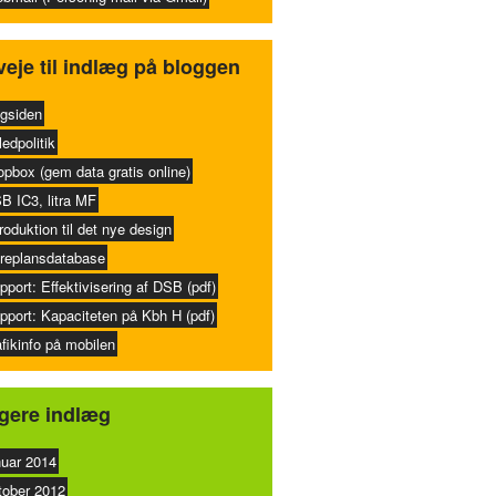
eje til indlæg på bloggen
gsiden
ledpolitik
opbox (gem data gratis online)
B IC3, litra MF
troduktion til det nye design
replansdatabase
pport: Effektivisering af DSB (pdf)
pport: Kapaciteten på Kbh H (pdf)
afikinfo på mobilen
igere indlæg
nuar 2014
tober 2012