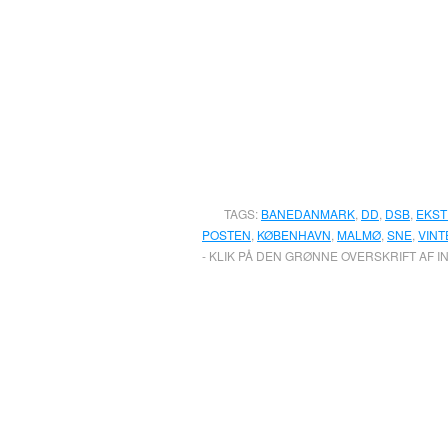
TAGS:
BANEDANMARK
,
DD
,
DSB
,
EKST
POSTEN
,
KØBENHAVN
,
MALMØ
,
SNE
,
VINT
- KLIK PÅ DEN GRØNNE OVERSKRIFT AF I