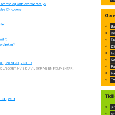
bremse og kørte over for rødt lys
andse IC4-togene
Genv
nter
Ba
Bil
keligt
Dr
e direktør?
DS
In
Kø
NE
,
SNEVEJR
,
VINTER
Ra
NDLÆGGET, HVIS DU VIL SKRIVE EN KOMMENTAR.
Ra
Tr
0
Tidl
-TOG
,
WEB
ja
ok