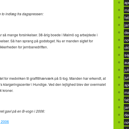
ap
ma
se to indlæg fra dagspressen:
fe
ja
de
ar så mange forsinkelser. 38-årig boede i Malmö og arbejdede i
no
elser. Så han sprang på godstoget. Nu er manden sigtet for
 sikkerheden for jernbanedriften.
ok
se
au
jul
ju
et for medvirken til graffitihærværk på S-tog. Manden har erkendt, at
’s klargøringscenter i Hundige. Ved den lejlighed blev der overmalet
ap
4 kroner.
ma
fe
ja
eret gavl på en B-vogn i 2006:
de
no