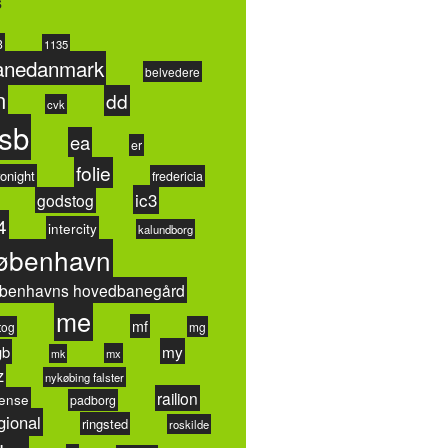
s
3
1135
anedanmark
belvedere
n
dd
cvk
sb
ea
er
folie
onight
fredericia
ic3
godstog
4
intercity
kalundborg
øbenhavn
benhavns hovedbanegård
me
mf
tog
mg
my
gb
mx
mk
z
nykøbing falster
railion
ense
padborg
gional
ringsted
roskilde