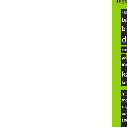
Tag
48
b
b
d
eur
gb
ic
k
kø
lyn
m
m
od
re