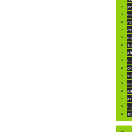
ja
de
no
ok
se
au
jul
ma
ok
se
au
jul
ju
ma
ap