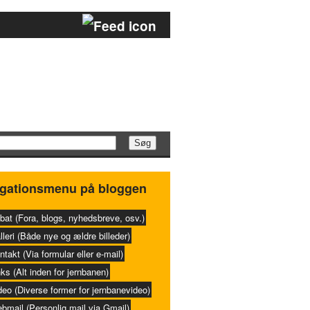
gationsmenu på bloggen
bat (Fora, blogs, nyhedsbreve, osv.)
lleri (Både nye og ældre billeder)
ntakt (Via formular eller e-mail)
nks (Alt inden for jernbanen)
deo (Diverse former for jernbanevideo)
bmail (Personlig mail via Gmail)