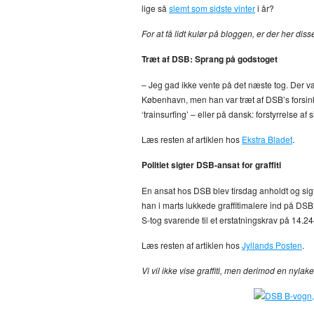
lige så
slemt som sidste vinter
i år?
For at få lidt kulør på bloggen, er der her dis
Træt af DSB: Sprang på godstoget
– Jeg gad ikke vente på det næste tog. Der v
København, men han var træt af DSB’s forsink
‘trainsurfing’ – eller på dansk: forstyrrelse af
Læs resten af artiklen hos
Ekstra Bladet
.
Politiet sigter DSB-ansat for graffiti
En ansat hos DSB blev tirsdag anholdt og sigt
han i marts lukkede graffitimalere ind på DSB
S-tog svarende til et erstatningskrav på 14.24
Læs resten af artiklen hos
Jyllands Posten
.
Vi vil ikke vise graffiti, men derimod en nylak