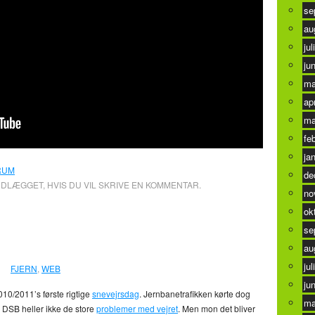
se
au
jul
ju
ma
ap
ma
fe
ja
RUM
de
NDLÆGGET, HVIS DU VIL SKRIVE EN KOMMENTAR.
no
ok
en
0
se
au
jul
FJERN
,
WEB
ju
10/2011’s første rigtige
snevejrsdag
. Jernbanetrafikken kørte dog
ma
 DSB heller ikke de store
problemer med vejret
. Men mon det bliver