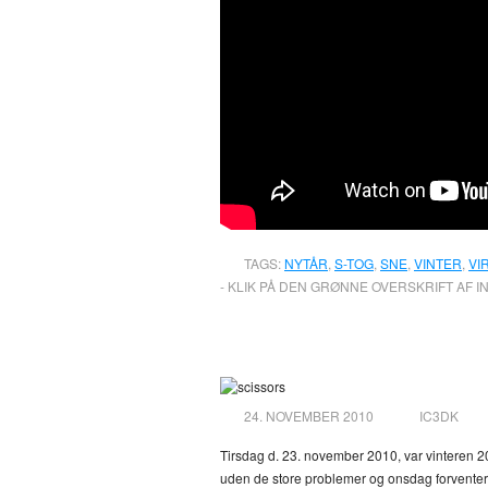
TAGS:
NYTÅR
,
S-TOG
,
SNE
,
VINTER
,
VI
- KLIK PÅ DEN GRØNNE OVERSKRIFT AF I
Lidt fra dagspress
24. NOVEMBER 2010
IC3DK
Tirsdag d. 23. november 2010, var vinteren 20
uden de store problemer og onsdag forventer