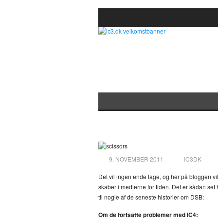
Lidt overskrifter f
9. NOVEMBER 2011
IC3DK
Det vil ingen ende tage, og her på bloggen vi
skaber i medierne for tiden. Det er sådan set 
til nogle af de seneste historier om DSB:
Om de fortsatte problemer med IC4: