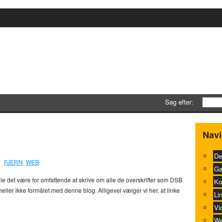
Søg efter:
ra den seneste tid
0
Navi
De
FJERN
,
WEB
Ga
lle det være for omfattende at skrive om alle de overskrifter som DSB
Ko
heller ikke formålet med denne blog. Alligevel vælger vi her, at linke
Li
Vi
We