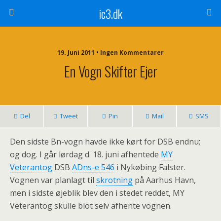
ic3.dk
19. Juni 2011 • Ingen Kommentarer
En Vogn Skifter Ejer
Del
Tweet
Pin
Mail
SMS
Den sidste Bn-vogn havde ikke kørt for DSB endnu;
og dog. I går lørdag d. 18. juni afhentede
MY
Veterantog
DSB
ADns-e 546
i Nykøbing Falster.
Vognen var planlagt til
skrotning
på Aarhus Havn,
men i sidste øjeblik blev den i stedet reddet, MY
Veterantog skulle blot selv afhente vognen.