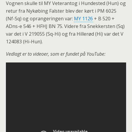
Vognen skulle til MY Veterantog i Hundested (Hun) og
retur fra Nykøbing Falster blev der kørt i PM 6025
(Nf-Sq) og oprangeringen var:
MY 1126
+ B 520 +
ADns-e 546 + HFHJ BN 75. Videre fra Snekkersten (Sq)
var det i V 219055 (Sq-Hi) og fra Hillerød (Hi) var det V
124083 (Hi-Hun).
Vedlagt er to videoer, som er fundet på YouTube: