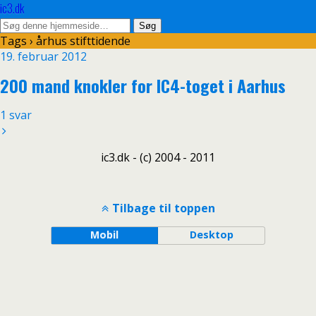
ic3.dk
Tags › århus stifttidende
19. februar 2012
200 mand knokler for IC4-toget i Aarhus
1 svar
ic3.dk - (c) 2004 - 2011
Tilbage til toppen
Mobil
Desktop