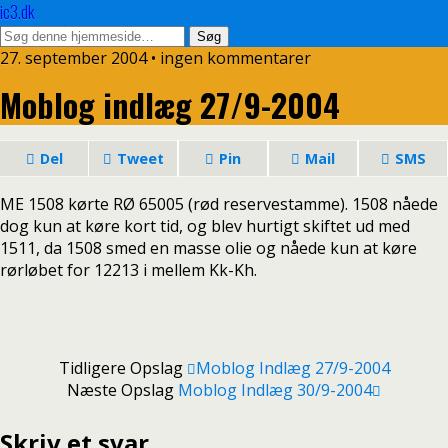
ic3.dk
27. september 2004 • ingen kommentarer
Moblog indlæg 27/9-2004
Del
Tweet
Pin
Mail
SMS
ME 1508 kørte RØ 65005 (rød reservestamme). 1508 nåede
dog kun at køre kort tid, og blev hurtigt skiftet ud med
1511, da 1508 smed en masse olie og nåede kun at køre
rørløbet for 12213 i mellem Kk-Kh.
Tidligere Opslag
Moblog Indlæg 27/9-2004
Næste Opslag
Moblog Indlæg 30/9-2004
Skriv et svar