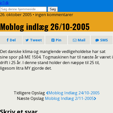
ic3.dk
26. oktober 2005 • ingen kommentarer
Moblog indlæg 26/10-2005
Del
Tweet
Pin
Mail
SMS
Det danske klima og manglende vedligeholdelse har sat
sine spor på ME 1504. Togmaskinen har til næste år været i
drift i 25 år. I denne stand holder den næppe til 25 til,
ligesom litra MY gjorde det.
Tidligere Opslag
Moblog Indlæg 24/10-2005
Næste Opslag
Moblog Indlæg 2/11-2005
Skriv et svar