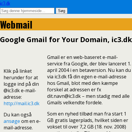
ic3.dk
Webmail
Google Gmail for Your Domain, ic3.dk
Gmail er en web-baseret e-mail-
service fra Google, der blev lanceret 1.
april 2004 i en betaversion. Nu kan du
Klik på linket
via ic3.dk få din egen e-mail-adresse
herunder for at
hos Gmail, blot med den kæmpe
logge ind på din
forskel at adressen er fx
@ic3.dk e-mail-
dit.navn@ic3.dk – men stadig med alle
adresse:
Gmails velkendte fordele.
http://mail.ic3.dk
Som en nyhed tilbød man fra start 1
Du kan også
GB gratis lagerplads, hvilket siden er
ansøge
om en e-
vokset til over 7,2 GB (18. nov. 2008)
mail-adresse.