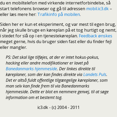
du en mobiltelefon med virkende internetforbindelse, så
start telefonens browser og gå til adressen
mobil.ic3.dk
–
eller læs mere her:
Trafikinfo på mobilen
.
Siden her er kun et eksperiment, og var mest til egen brug,
når jeg skulle bruge en køreplan på et tog hurtigt og nemt,
i stedet for slå op i en tjenestekøreplan.
Feedback ønskes
meget gerne, hvis du bruger siden fast eller du finder fejl
eller mangler.
PS: Det skal lige tilføjes, at der er intet hokus-pokus,
hacking eller andre modifikationer er lavet på
Banedanmarks hjemmeside
. Der linkes direkte til
køreplaner, som der kan findes direkte via
Landets Puls
.
Det er altså fuldt offentlige tilgængelige køreplaner, som
man selv kan finde frem til via Banedanmarks
hjemmeside. Dette er blot en nemmere genvej, til at søge
information om et bestemt tog.
ic3.dk - (c) 2004 - 2011