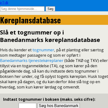
ic3.dk
Køreplansdatabase
Slå et tognummer op i
Banedanmarks køreplansdatabase
Hvis du kender et
tognummer
, på et plantog eller særtog
som medtager passagere og som er opført i
Banedanmarks tjenestekøreplaner
(både TKØ og TKV) eller
tillyst via en toganmeldelse (TA), og som kører på den
pågældende dag, så kan du indtaste dets tognummer i
boksen her under, og få oplyst togets køreplan. Husk toget
skal køre på dagen, og du kan derfor ikke slå tog op en
hverdag, som kun kører lørdag og omvendt.
Indtast tognummer i boksen (maks. seks cifre):