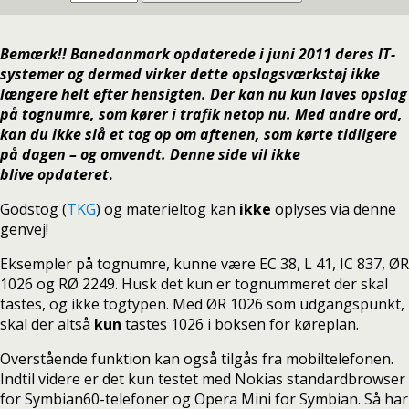
Bemærk!! Banedanmark opdaterede i juni 2011 deres IT-
systemer og dermed virker dette opslagsværkstøj ikke
længere helt efter hensigten. Der kan nu kun laves opslag
på tognumre, som kører i trafik netop nu. Med andre ord,
kan du ikke slå et tog op om aftenen, som kørte tidligere
på dagen – og omvendt. Denne side vil ikke
blive opdateret
.
Godstog (
TKG
) og materieltog kan
ikke
oplyses via denne
genvej!
Eksempler på tognumre, kunne være EC 38, L 41, IC 837, ØR
1026 og RØ 2249. Husk det kun er tognummeret der skal
tastes, og ikke togtypen. Med ØR 1026 som udgangspunkt,
skal der altså
kun
tastes 1026 i boksen for køreplan.
Overstående funktion kan også tilgås fra mobiltelefonen.
Indtil videre er det kun testet med Nokias standardbrowser
for Symbian60-telefoner og Opera Mini for Symbian. Så har